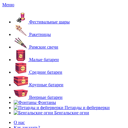
Меню
Фестивальные шары
Ракетницы
Римские свечи
Малые батареи
Средние батареи
Крупные батареи
Веерные батареи
Фонтаны
Петарды и фейерверки
Бенгальские огни
О нас
Как заказать?